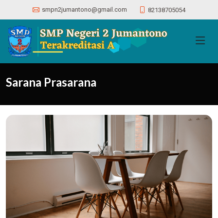
smpn2jumantono@gmail.com
82138705054
Sarana Prasarana