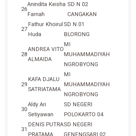
Anindita Keisha
SD N 02
26
Farnah
CANGAKAN
Fathur Khoirul
SD N 01
27
Huda
BLORONG
MI
ANDREA VITO
28
MUHAMMADIYAH
ALMAIDA
NGROBYONG
MI
KAFA DJALU
29
MUHAMMADIYAH
SATRIATAMA
NGROBYONG
Aldy Ari
SD NEGERI
30
Setiyawan
POLOKARTO 04
DENIS PUTRA
SD NEGERI
31
PRATAMA
GENENGSARI 02