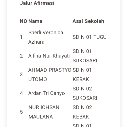
Jalur Afirmasi
NO
Nama
Asal Sekolah
Sherli Veronica
1
SD N 01 TUGU
Azhara
SD N 01
2
Alfina Nur Khayati
SUKOSARI
AHMAD PRASTYO
SD N 01
3
UTOMO
KEBAK
SD N 02
4
Ardan Tri Cahyo
SUKOSARI
NUR ICHSAN
SD N 02
5
MAULANA
KEBAK
SD N 01