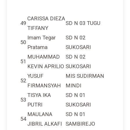
CARISSA DIEZA
49
SD N 03 TUGU
TIFFANY
Imam Tegar
SD N 02
50
Pratama
SUKOSARI
MUHAMMAD
SD N 02
51
KEVIN APRILIO
SUKOSARI
YUSUF
MIS SUDIRMAN
52
FIRMANSYAH
MINDI
TISYA IKA
SD N 01
53
PUTRI
SUKOSARI
MAULANA
SD N 01
54
JIBRIL ALKAFI
SAMBIREJO