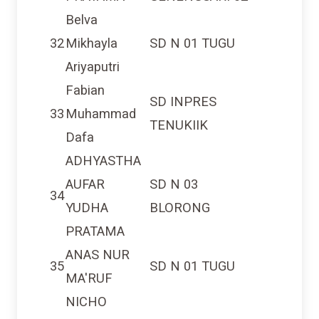
Belva
32
Mikhayla
SD N 01 TUGU
Ariyaputri
Fabian
SD INPRES
33
Muhammad
TENUKIIK
Dafa
ADHYASTHA
AUFAR
SD N 03
34
YUDHA
BLORONG
PRATAMA
ANAS NUR
35
SD N 01 TUGU
MA'RUF
NICHO
36
CAHYO
SD N 01 TUGU