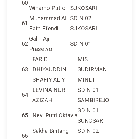
Winarno Putro
SUKOSARI
Muhammad Al
SD N 02
61
Fath Efendi
SUKOSARI
Galih Aji
62
SD N 01
Prasetyo
FARID
MIS
63
DHIYAUDDIN
SUDIRMAN
SHAFIY ALIY
MINDI
LEVINA NUR
SD N 01
64
AZIZAH
SAMBIREJO
SD N 01
65
Nevi Putri Oktavia
SUKOSARI
Sakha Bintang
SD N 02
66
Rahardyan
SUKOSARI