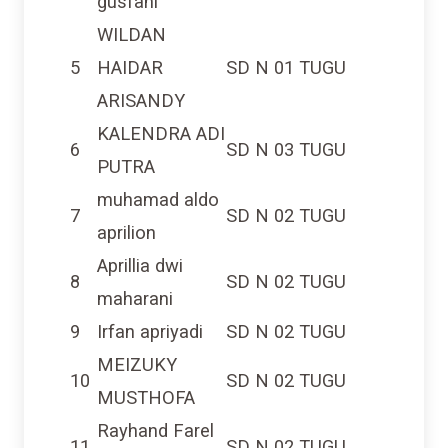
WILDAN
5
HAIDAR
SD N 01 TUGU
ARISANDY
KALENDRA ADI
6
SD N 03 TUGU
PUTRA
muhamad aldo
7
SD N 02 TUGU
aprilion
Aprillia dwi
8
SD N 02 TUGU
maharani
9
Irfan apriyadi
SD N 02 TUGU
MEIZUKY
10
SD N 02 TUGU
MUSTHOFA
Rayhand Farel
11
SD N 02 TUGU