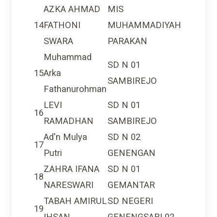
AZKA AHMAD
MIS
14
FATHONI
MUHAMMADIYAH
SWARA
PARAKAN
Muhammad
SD N 01
15
Arka
SAMBIREJO
Fathanurohman
LEVI
SD N 01
16
RAMADHAN
SAMBIREJO
Ad'n Mulya
SD N 02
17
Putri
GENENGAN
ZAHRA IFANA
SD N 01
18
NARESWARI
GEMANTAR
TABAH AMIRUL
SD NEGERI
19
IHSAN
GENENGSARI 02