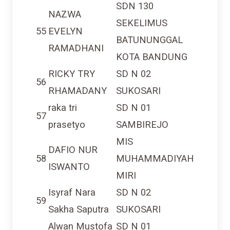
SDN 130
NAZWA
SEKELIMUS
55
EVELYN
BATUNUNGGAL
RAMADHANI
KOTA BANDUNG
RICKY TRY
SD N 02
56
RHAMADANY
SUKOSARI
raka tri
SD N 01
57
prasetyo
SAMBIREJO
MIS
DAFIO NUR
58
MUHAMMADIYAH
ISWANTO
MIRI
Isyraf Nara
SD N 02
59
Sakha Saputra
SUKOSARI
Alwan Mustofa
SD N 01
60