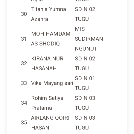
Titania Yumna
SD N 02
30
Azahra
TUGU
MIS
MOH HAMDAM
31
SUDIRMAN
AS SHODIQ
NGUNUT
KIRANA NUR
SD N 02
32
HASANAH
TUGU
SD N 01
33
Vika Mayang sari
TUGU
Rohim Setiya
SD N 03
34
Pratama
TUGU
AIRLANG QOIRI
SD N 03
35
HASAN
TUGU