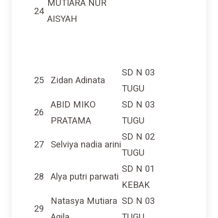
24
AISYAH
SD N 03
25
Zidan Adinata
TUGU
ABID MIKO
SD N 03
26
PRATAMA
TUGU
SD N 02
27
Selviya nadia arini
TUGU
SD N 01
28
Alya putri parwati
KEBAK
Natasya Mutiara
SD N 03
29
Aqila
TUGU