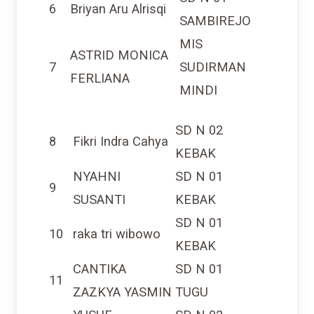
6
Briyan Aru Alrisqi
SAMBIREJO
MIS
ASTRID MONICA
7
SUDIRMAN
FERLIANA
MINDI
SD N 02
8
Fikri Indra Cahya
KEBAK
NYAHNI
SD N 01
9
SUSANTI
KEBAK
SD N 01
10
raka tri wibowo
KEBAK
CANTIKA
SD N 01
11
ZAZKYA YASMIN
TUGU
YUSUF
SD N 02