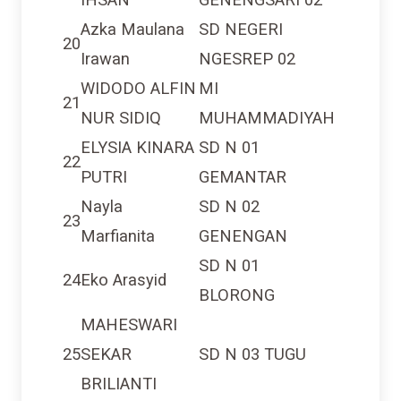
Azka Maulana
SD NEGERI
20
Irawan
NGESREP 02
WIDODO ALFIN
MI
21
NUR SIDIQ
MUHAMMADIYAH
ELYSIA KINARA
SD N 01
22
PUTRI
GEMANTAR
Nayla
SD N 02
23
Marfianita
GENENGAN
SD N 01
24
Eko Arasyid
BLORONG
MAHESWARI
25
SEKAR
SD N 03 TUGU
BRILIANTI