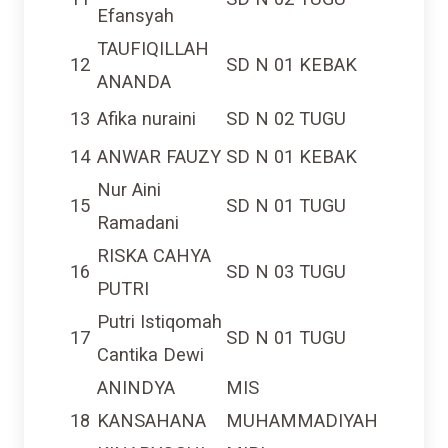
Efansyah
TAUFIQILLAH
12
SD N 01 KEBAK
ANANDA
13
Afika nuraini
SD N 02 TUGU
14
ANWAR FAUZY
SD N 01 KEBAK
Nur Aini
15
SD N 01 TUGU
Ramadani
RISKA CAHYA
16
SD N 03 TUGU
PUTRI
Putri Istiqomah
17
SD N 01 TUGU
Cantika Dewi
ANINDYA
MIS
18
KANSAHANA
MUHAMMADIYAH
KINARYOSHI
MIRI