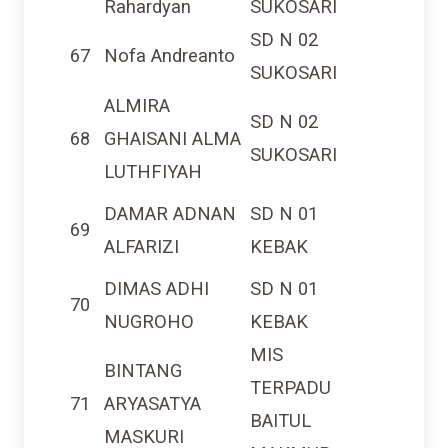
SD N 02
67
Nofa Andreanto
SUKOSARI
ALMIRA
SD N 02
68
GHAISANI ALMA
SUKOSARI
LUTHFIYAH
DAMAR ADNAN
SD N 01
69
ALFARIZI
KEBAK
DIMAS ADHI
SD N 01
70
NUGROHO
KEBAK
MIS
BINTANG
TERPADU
71
ARYASATYA
BAITUL
MASKURI
MAKMUR